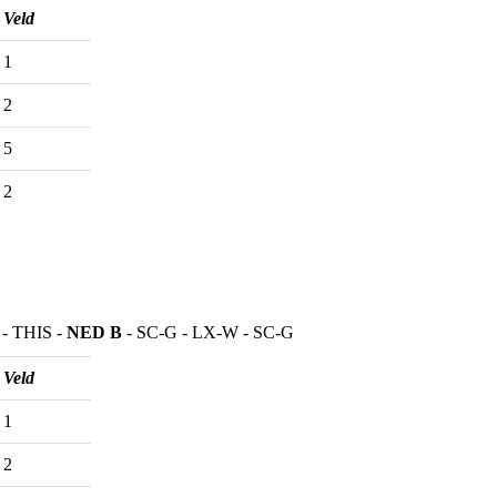
Veld
1
2
5
2
- THIS -
NED B
- SC-G - LX-W - SC-G
Veld
1
2