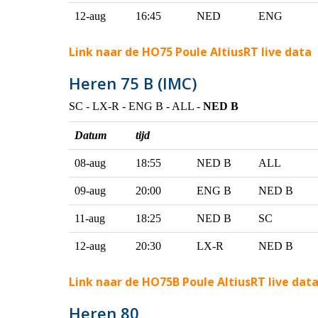
12-aug
16:45
NED
ENG
Link naar de HO75 Poule AltiusRT live data
Heren 75 B (IMC)
SC - LX-R - ENG B - ALL -
NED B
Datum
tijd
08-aug
18:55
NED B
ALL
09-aug
20:00
ENG B
NED B
11-aug
18:25
NED B
SC
12-aug
20:30
LX-R
NED B
Link naar de HO75B Poule AltiusRT live dat
Heren 80