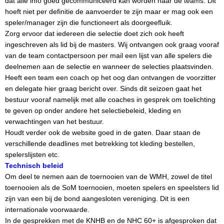
dat alle info goed gecommuniceerd kan worden naar de teams. Dit
hoeft niet per definitie de aanvoerder te zijn maar er mag ook een
speler/manager zijn die functioneert als doorgeefluik.
Zorg ervoor dat iedereen die selectie doet zich ook heeft
ingeschreven als lid bij de masters. Wij ontvangen ook graag vooraf
van de team contactpersoon per mail een lijst van alle spelers die
deelnemen aan de selectie en wanneer de selecties plaatsvinden.
Heeft een team een coach op het oog dan ontvangen de voorzitter
en delegate hier graag bericht over. Sinds dit seizoen gaat het
bestuur vooraf namelijk met alle coaches in gesprek om toelichting
te geven op onder andere het selectiebeleid, kleding en
verwachtingen van het bestuur.
Houdt verder ook de website goed in de gaten. Daar staan de
verschillende deadlines met betrekking tot kleding bestellen,
spelerslijsten etc.
Technisch beleid
Om deel te nemen aan de toernooien van de WMH, zowel de titel
toernooien als de SoM toernooien, moeten spelers en speelsters lid
zijn van een bij de bond aangesloten vereniging. Dit is een
internationale voorwaarde.
In de gesprekken met de KNHB en de NHC 60+ is afgesproken dat