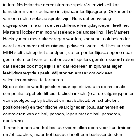
iedere Nederlandse geregistreerde speler/-ster zichzelf kan
kandideren voor deelname in zijn/haar leeftijdsgroep. Ook moet er
van een echte selectie sprake zijn. Nu is dat eenvoudig
uitgesproken, maar in de verschillende leeftijdsgroepen leeft het
Masters Hockey met nog wisselende belangstelling. Het Masters
Hockey moet meer uitgedragen worden, zodat het ook bekender
wordt en er meer enthousiasme gekweekt wordt. Het bestuur van
MHN stelt zich op het standpunt, dat er per leeftijdscategorie naar
gestreefd moet worden dat er zoveel spelers geïnteresseerd raken
dat selectie ook mogelijk is en dat iedereen in zijn/haar eigen
leeftijdscategorie speelt. Wij streven ernaar om ook een
selectiecommissie te formeren.
Bij de selectie wordt gekeken naar speelniveau in de nationale
competitie, algehele fitheid, tactisch inzicht (o.a. de uitgangspunten
van speelgedrag bij balbezit en niet balbezit; omschakelen;
positioneren) en technische vaardigheden (o.a. aannemen en
controleren van de bal, passen, lopen met de bal, passeren,
duelleren).
Teams kunnen aan het bestuur voorstellen doen voor hun trainer
en /of coaches, maar het bestuur heeft een beslissende stem;