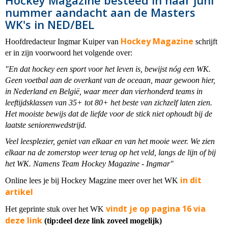
Hockey Magazine besteed in haar juni
nummer aandacht aan de Masters
WK's in NED/BEL
Hockey Magazine
Hoofdredacteur Ingmar Kuiper van
schrijft
er in zijn voorwoord het volgende over:
"En dat hockey een sport voor het leven is, bewijst nóg een WK.
Geen voetbal aan de overkant van de oceaan, maar gewoon hier,
in Nederland en België, waar meer dan vierhonderd teams in
leeftijdsklassen van 35+ tot 80+ het beste van zichzelf laten zien.
Het mooiste bewijs dat de liefde voor de stick niet ophoudt bij de
laatste seniorenwedstrijd.
Veel leesplezier, geniet van elkaar en van het mooie weer. We zien
elkaar na de zomerstop weer terug op het veld, langs de lijn of bij
het WK. Namens Team Hockey Magazine - Ingmar"
in dit
Online lees je bij Hockey Magzine meer over het WK
artikel
vindt je op pagina 16 via
Het geprinte stuk over het WK
deze link
(tip:deel deze link zoveel mogelijk)