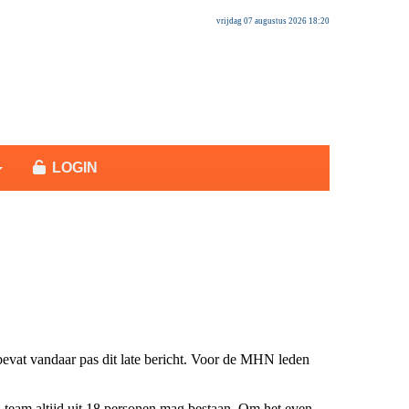
vrijdag 07 augustus 2026 18:20
LOGIN
evat vandaar pas dit late bericht. Voor de MHN leden
en team altijd uit 18 personen mag bestaan. Om het even