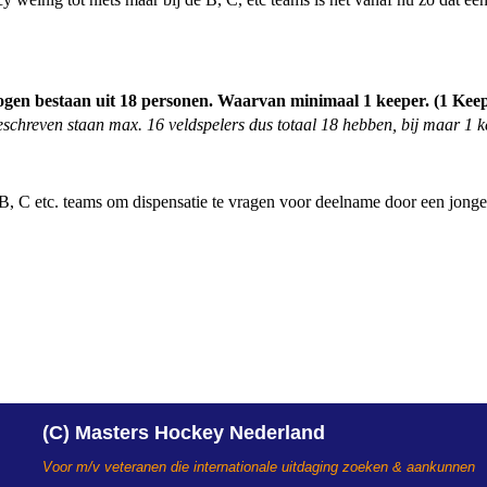
en bestaan uit 18 personen. Waarvan minimaal 1 keeper. (1 Keeper
eschreven staan max. 16 veldspelers dus totaal 18 hebben, bij maar 1 k
B, C etc. teams om dispensatie te vragen voor deelname door een jongere
(C) Masters Hockey Nederland
Voor m/v veteranen die internationale uitdaging zoeken & aankunnen