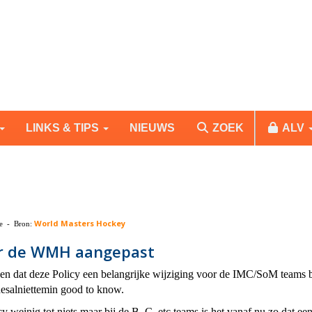
LINKS & TIPS
NIEUWS
ZOEK
ALV
World Masters Hockey
ie - Bron:
door de WMH aangepast
gen dat deze Policy een belangrijke wijziging voor de IMC/SoM teams b
desalniettemin good to know.
cy weinig tot niets maar bij de B, C, etc teams is het vanaf nu zo dat e